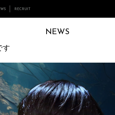
EWS
RECRUIT
NEWS
です